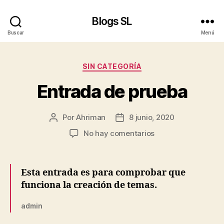
Blogs SL
Buscar
Menú
Categorías
SIN CATEGORÍA
Entrada de prueba
Por
Ahriman
8 junio, 2020
Autor
Fecha
de
de
en
No hay comentarios
la
la
Entrada
entrada
entrada
de
prueba
Esta entrada es para comprobar que
funciona la creación de temas.
admin