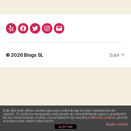
Yelp
Facebook
Twitter
Instagram
Correo
electrónico
© 2026
Blogs SL
Subir
↑
Este sitio web utiliza cookies para que usted tenga la mejor experiencia de
usuario. Si continúa navegando está dando su consentimiento para la aceptación
de las mencionadas cookies y la aceptación de nuestra
política de cookies
, pinche
el enlace para mayor información.
plugin cookies
ACEPTAR